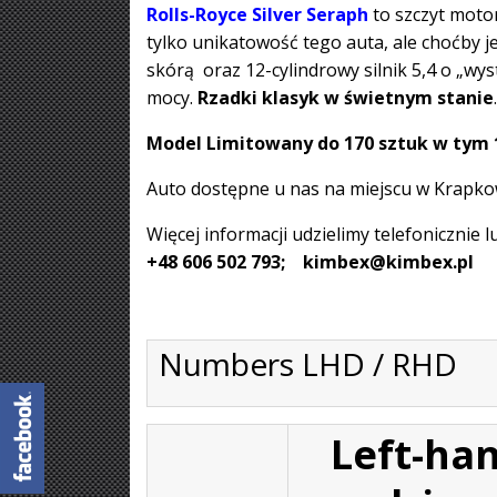
Rolls-Royce Silver Seraph
to szczyt moto
tylko unikatowość tego auta, ale choćby
skórą oraz 12-cylindrowy silnik 5,4 o „wy
mocy.
Rzadki klasyk w świetnym stanie
.
Model Limitowany do 170 sztuk w tym 1
Auto dostępne u nas na miejscu w Krapkow
Więcej informacji udzielimy telefonicznie 
+48 606 502 793; kimbex@kimbex.pl
Numbers LHD / RHD
Left-ha