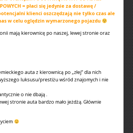
WYCH = płaci się jedynie za dostawę /
tencjalni klienci oszczędzają nie tylko czas ale
 nas w celu oględzin wymarzonego pojazdu
nii mają kierownicę po naszej, lewej stronie oraz
mieckiego auta z kierownicą po „złej” dla nich
najwyższego luksusu/prestiżu wśród znajomych i nie
ntycznie o nie dbają .
lewej stronie auta bardzo mało jeżdżą. Głównie
 życiem