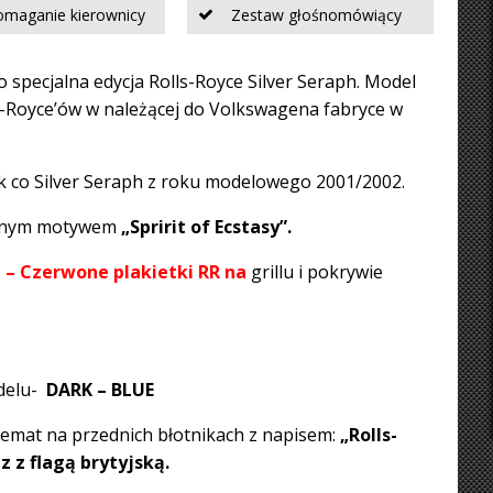
maganie kierownicy
Zestaw głośnomówiący
o specjalna edycja Rolls-Royce Silver Seraph. Model
s-Royce’ów w należącej do Volkswagena fabryce w
k co Silver Seraph z roku modelowego 2001/2002.
owanym motywem
„Spririt of Ecstasy”.
.
– Czerwone plakietki RR
n
a
grillu i pokrywie
delu-
DARK – BLUE
emat na przednich błotnikach z napisem:
„Rolls-
 z flagą brytyjską.