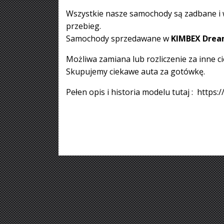
Wszystkie nasze samochody są zadbane 
przebieg.
Samochody sprzedawane w
KIMBEX Drea
Możliwa zamiana lub rozliczenie za inne c
Skupujemy ciekawe auta za gotówkę.
Pełen opis i historia modelu tutaj : http