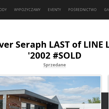
ODY
WYPOŻYCZAMY
EVENTY
POŚREDNICTWO
GA
lver Seraph LAST of LINE 
'2002 #SOLD
Sprzedane