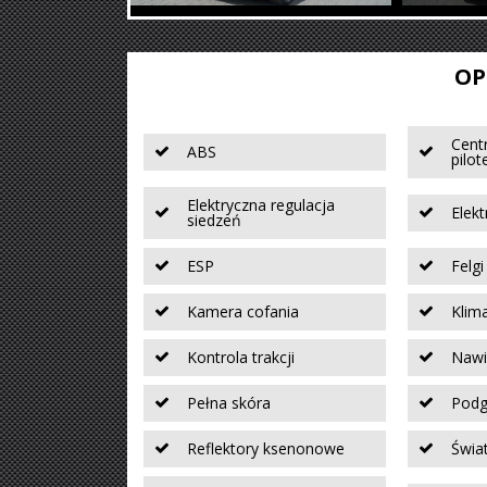
OP
Cent
ABS
pilo
Elektryczna regulacja
Elekt
siedzeń
ESP
Felg
Kamera cofania
Klim
Kontrola trakcji
Nawi
Pełna skóra
Podg
Reflektory ksenonowe
Świa