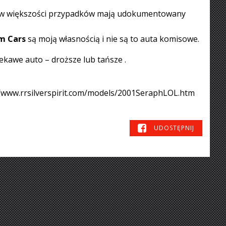
i w większości przypadków mają udokumentowany
m Cars
są moją własnością i nie są to auta komisowe.
iekawe auto – droższe lub tańsze .
s://www.rrsilverspirit.com/models/2001SeraphLOL.htm
UDOSTĘPNIJ