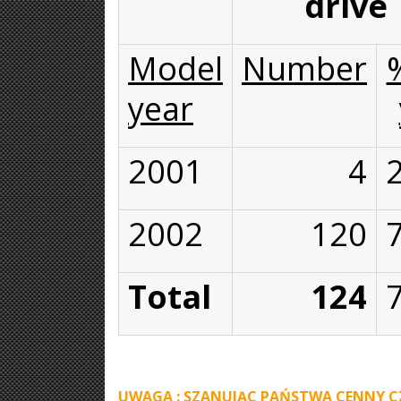
drive
Model
Number
year
2001
4
2002
120
Total
124
UWAGA : SZANUJĄC PAŃSTWA CENNY C