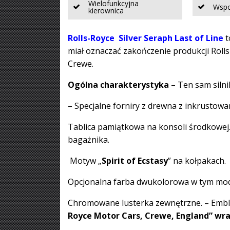
Wielofunkcyjna
Wspo
kierownica
Rolls-Royce Silver Seraph Last of Line
t
miał oznaczać zakończenie produkcji Roll
Crewe.
Ogólna charakterystyka
– Ten sam silni
– Specjalne forniry z drewna z inkrust
Tablica pamiątkowa na konsoli środkowej
bagażnika.
Motyw „
Spirit of Ecstasy
” na kołpakach.
Opcjonalna farba dwukolorowa w tym mo
Chromowane lusterka zewnętrzne. – Embl
Royce Motor Cars, Crewe, England” wraz