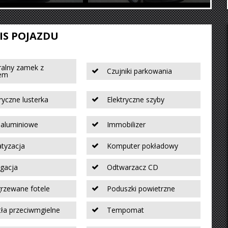
IS POJAZDU
ralny zamek z
Czujniki parkowania
tem
ryczne lusterka
Elektryczne szyby
i aluminiowe
Immobilizer
atyzacja
Komputer pokładowy
gacja
Odtwarzacz CD
rzewane fotele
Poduszki powietrzne
tła przeciwmgielne
Tempomat