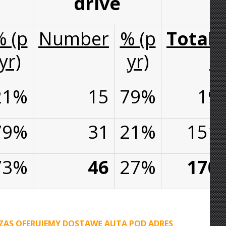
drive
% (p
Number
% (p
Total.
yr)
yr)
21%
15
79%
19
79%
31
21%
151
73%
46
27%
170
ZAS OFERUJEMY DOSTAWĘ AUTA POD ADRES