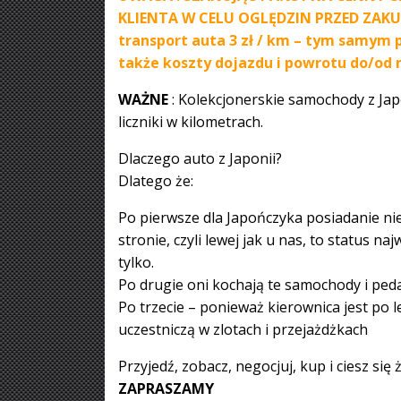
KLIENTA W CELU OGLĘDZIN PRZED ZAKUPO
transport auta 3 zł / km – tym samym po
także koszty dojazdu i powrotu do/od
WAŻNE
: Kolekcjonerskie samochody z Japo
liczniki w kilometrach.
Dlaczego auto z Japonii?
Dlatego że:
Po pierwsze dla Japończyka posiadanie nie
stronie, czyli lewej jak u nas, to status 
tylko.
Po drugie oni kochają te samochody i peda
Po trzecie – ponieważ kierownica jest po 
uczestniczą w zlotach i przejażdżkach
Przyjedź, zobacz, negocjuj, kup i ciesz się
ZAPRASZAMY