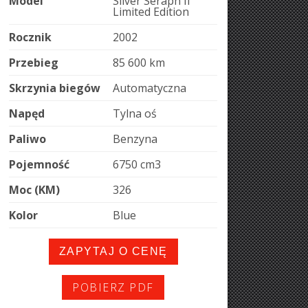
Model
Silver Seraph II
Limited Edition
Rocznik
2002
Przebieg
85 600 km
Skrzynia biegów
Automatyczna
Napęd
Tylna oś
Paliwo
Benzyna
Pojemność
6750 cm
3
Moc (KM)
326
Kolor
Blue
ZAPYTAJ O CENĘ
POBIERZ PDF