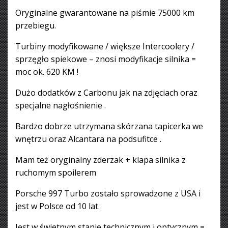
Oryginalne gwarantowane na piśmie 75000 km
przebiegu.
Turbiny modyfikowane / większe Intercoolery /
sprzęgło spiekowe – znosi modyfikacje silnika =
moc ok. 620 KM !
Dużo dodatków z Carbonu jak na zdjęciach oraz
specjalne nagłośnienie .
Bardzo dobrze utrzymana skórzana tapicerka we
wnętrzu oraz Alcantara na podsufitce .
Mam też oryginalny zderzak + klapa silnika z
ruchomym spoilerem
Porsche 997 Turbo zostało sprowadzone z USA i
jest w Polsce od 10 lat.
Jest w świetnym stanie technicznym i optycznym =