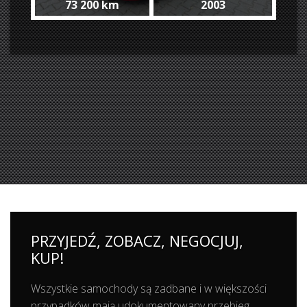
73 200 km
2003
km #SOLD !
/ only 73200 km #SOLD !
PRZYJEDŹ, ZOBACZ, NEGOCJUJ,
KUP!
Wszystkie samochody są zadbane i w większości
przypadków mają udokumentowany przebieg.