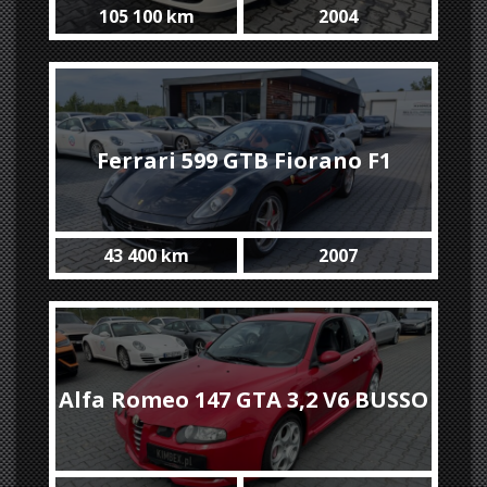
105 100 km
2004
'2005 #SOLD
Ferrari 599 GTB Fiorano F1
43 400 km
2007
Carbon+HGTE Pack / only 43400
Alfa Romeo 147 GTA 3,2 V6 BUSSO