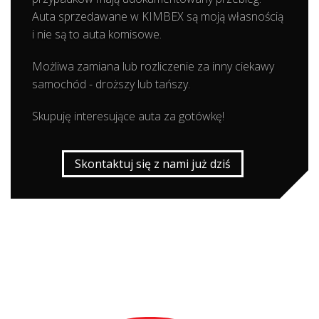
Auta sprzedawane w KIMBEX są moją własnością
i nie są to auta komisowe.
Możliwa zamiana lub rozliczenie za inny ciekawy
samochód - droższy lub tańszy.
Skupuję interesujące auta za gotówkę!
Skontaktuj się z nami już dziś