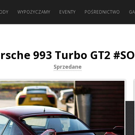
ODY
WYPOŻYCZAMY
EVENTY
POŚREDNICTWO
GA
rsche 993 Turbo GT2 #S
Sprzedane