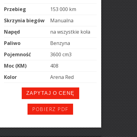
Przebieg
153 000 km
Skrzynia biegów
Manualna
Napęd
na wszystkie koła
Paliwo
Benzyna
Pojemność
3600 cm
3
Moc (KM)
408
Kolor
Arena Red
ZAPYTAJ O CENĘ
POBIERZ PDF