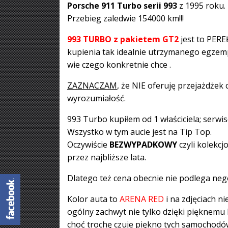
Porsche
911 Turbo serii 993
z 1995 roku.
Przebieg zaledwie 154000 km!!!
993 TURBO z pakietem GT2
jest to PER
kupienia tak idealnie utrzymanego egzemp
wie czego konkretnie chce .
ZAZNACZAM
, że NIE oferuję przejażdżek
wyrozumiałość.
993 Turbo kupiłem od 1 właściciela; serwi
Wszystko w tym aucie jest na Tip Top.
Oczywiście
BEZWYPADKOWY
czyli kolekc
przez najbliższe lata.
Dlatego też cena obecnie nie podlega nego
Kolor auta to
ARENA RED
i na zdjęciach 
ogólny zachwyt nie tylko dzięki pięknemu 
choć trochę czuje piękno tych samochodó