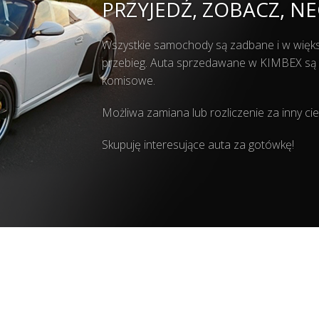
PRZYJEDŹ, ZOBACZ, NE
Wszystkie samochody są zadbane i w wię
przebieg. Auta sprzedawane w KIMBEX są mo
komisowe.
Możliwa zamiana lub rozliczenie za inny ci
Skupuję interesujące auta za gotówkę!