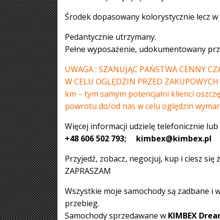
Środek dopasowany kolorystycznie lecz w
Pedantycznie utrzymany.
Pełne wyposażenie, udokumentowany prze
UWAGA : SZANUJĄC PAŃSTWA CENNY CZ
W CELU OGLĘDZIN PRZED ZAKUPOWYCH = płac
km – tym samym potencjalni klienci oszczęd
powrotu do/od nas w celu oględzin wym
Więcej informacji udzielę telefonicznie lub
+48 606 502 793; kimbex@kimbex.pl
Przyjedź, zobacz, negocjuj, kup i ciesz się
ZAPRASZAM
Wszystkie moje samochody są zadbane i
przebieg.
Samochody sprzedawane w
KIMBEX Drea