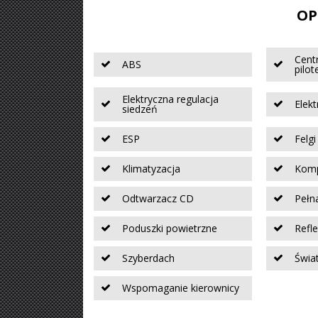
OP
Cent
ABS
pilo
Elektryczna regulacja
Elekt
siedzeń
ESP
Felg
Klimatyzacja
Komp
Odtwarzacz CD
Pełn
Poduszki powietrzne
Refl
Szyberdach
Świa
Wspomaganie kierownicy