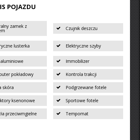
IS POJAZDU
ralny zamek z
Czujnik deszczu
tem
ryczne lusterka
Elektryczne szyby
i aluminiowe
Immobilizer
uter pokładowy
Kontrola trakcji
a skóra
Podgrzewane fotele
ektory ksenonowe
Sportowe fotele
tła przeciwmgielne
Tempomat