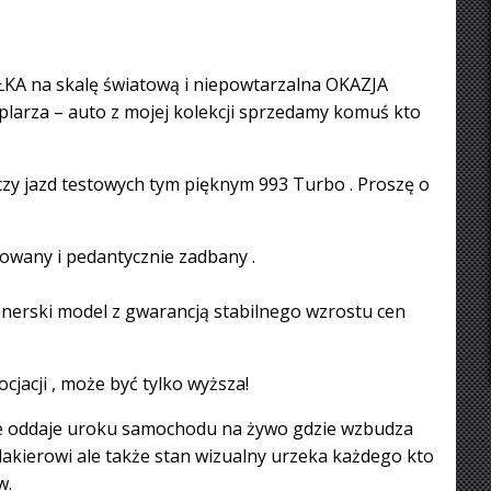
EŁKA na skalę światową i niepowtarzalna OKAZJA
larza – auto z mojej kolekcji sprzedamy komuś kto
 czy jazd testowych tym pięknym 993 Turbo . Proszę o
sowany i pedantycznie zadbany .
jonerski model z gwarancją stabilnego wzrostu cen
cjacji , może być tylko wyższa!
nie oddaje uroku samochodu na żywo gdzie wzbudza
lakierowi ale także stan wizualny urzeka każdego kto
w.