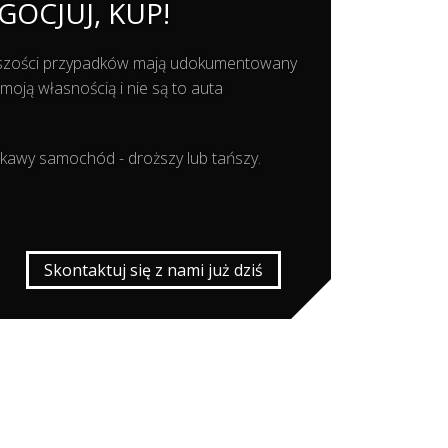
GOCJUJ, KUP!
kszości przypadków mają udokumentowany
ją własnością i nie są to auta
ekawy samochód - droższy lub tańszy.
Skontaktuj się z nami już dziś