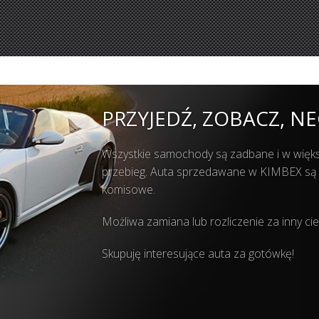
PRZYJEDŹ, ZOBACZ, NE
Wszystkie samochody są zadbane i w wię
przebieg. Auta sprzedawane w KIMBEX są mo
komisowe.
Możliwa zamiana lub rozliczenie za inny ci
Skupuję interesujące auta za gotówkę!