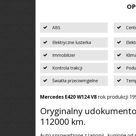
OP
ABS
Cent
Elektryczne lusterka
Elek
Immobilizer
Klim
Kontrola trakcji
Podu
Światła przeciwmgielne
Tem
Mercedes E420 W124 V8
rok produkcji 19
Oryginalny udokumento
112000 km.
Auto sprowadzone z Japonii , kupione od p