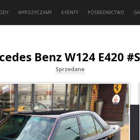
ODY
WYPOŻYCZAMY
EVENTY
POŚREDNICTWO
GA
cedes Benz W124 E420 #
Sprzedane