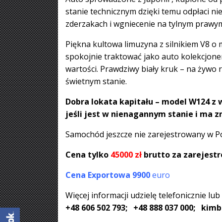
stanie technicznym dzięki temu odpłaci ni
zderzakach i wgniecenie na tylnym prawym b
Piękna kultowa limuzyna z silnikiem V8 o m
spokojnie traktować jako auto kolekcjon
wartości. Prawdziwy biały kruk – na żywo 
świetnym stanie.
Dobra lokata kapitału – model W124 z 
jeśli jest w nienagannym stanie i ma 
Samochód jeszcze nie zarejestrowany w Po
Cena tylko
45000 zł
brutto za zarejest
Cena Exportowa 9900
euro
Więcej informacji udzielę telefonicznie lub
+48 606 502 793; +48 888 037 000; ki