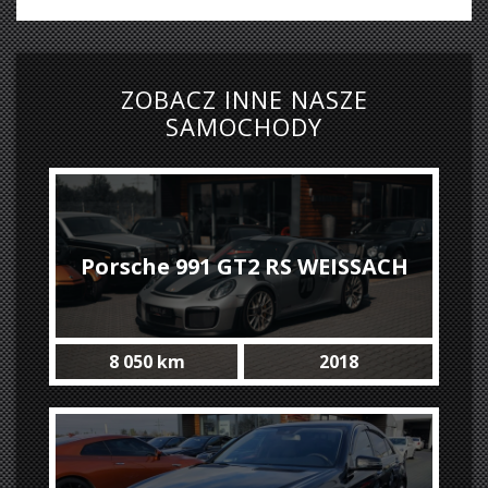
ZOBACZ INNE NASZE
SAMOCHODY
Porsche 991 GT2 RS WEISSACH
8 050 km
2018
#only 8050 km Like NEW !