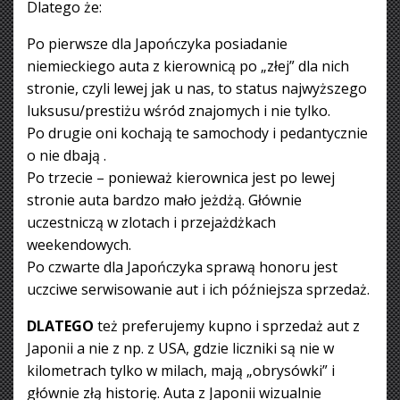
Dlatego że:
Po pierwsze dla Japończyka posiadanie
niemieckiego auta z kierownicą po „złej” dla nich
stronie, czyli lewej jak u nas, to status najwyższego
luksusu/prestiżu wśród znajomych i nie tylko.
Po drugie oni kochają te samochody i pedantycznie
o nie dbają .
Po trzecie – ponieważ kierownica jest po lewej
stronie auta bardzo mało jeżdżą. Głównie
uczestniczą w zlotach i przejażdżkach
weekendowych.
Po czwarte dla Japończyka sprawą honoru jest
uczciwe serwisowanie aut i ich późniejsza sprzedaż.
DLATEGO
też preferujemy kupno i sprzedaż aut z
Japonii a nie z np. z USA, gdzie liczniki są nie w
kilometrach tylko w milach, mają „obrysówki” i
głównie złą historię. Auta z Japonii wizualnie