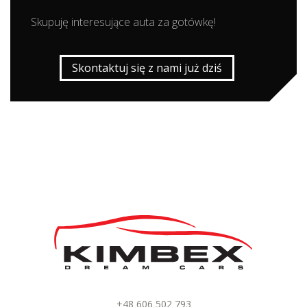
Skupuję interesujące auta za gotówkę!
Skontaktuj się z nami już dziś
+48 606 502 793