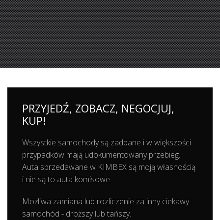
PRZYJEDŹ, ZOBACZ, NEGOCJUJ,
KUP!
Wszystkie samochody są zadbane i w większości
przypadków mają udokumentowany przebieg.
Auta sprzedawane w KIMBEX są moją własnością
i nie są to auta komisowe.
Możliwa zamiana lub rozliczenie za inny ciekawy
samochód - droższy lub tańszy.