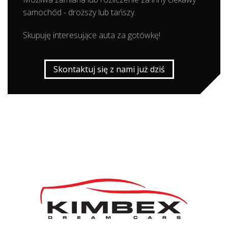
samochód - droższy lub tańszy.
Skupuję interesujące auta za gotówkę!
Skontaktuj się z nami już dziś