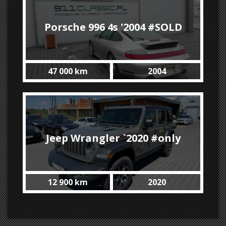
Porsche 996 4s '2004 #SOLD
47 000 km
2004
Jeep Wrangler `2020 #only
12 900 km
2020
12900km SALON POLSKA /