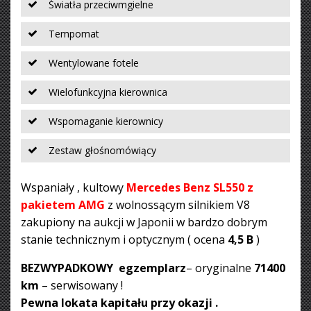
Światła przeciwmgielne
Tempomat
Wentylowane fotele
Wielofunkcyjna kierownica
Wspomaganie kierownicy
Zestaw głośnomówiący
Wspaniały , kultowy
Mercedes Benz SL550 z
pakietem AMG
z wolnossącym silnikiem V8
zakupiony na aukcji w Japonii w bardzo dobrym
stanie technicznym i optycznym ( ocena
4,5 B
)
BEZWYPADKOWY egzemplarz
– oryginalne
71400
km
– serwisowany !
Pewna lokata kapitału przy okazji .