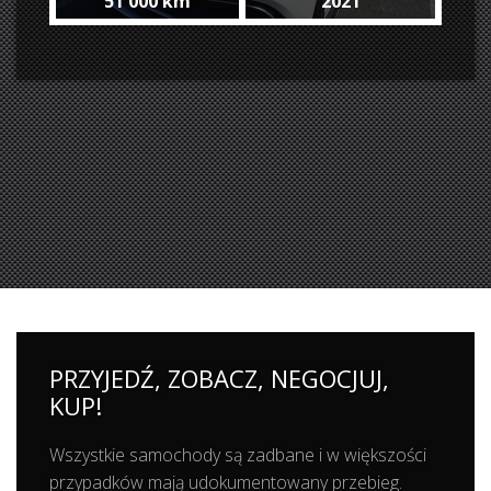
51 000 km
2021
white/white Carbon Panorama
Full #only 51000 km
PRZYJEDŹ, ZOBACZ, NEGOCJUJ,
KUP!
Wszystkie samochody są zadbane i w większości
przypadków mają udokumentowany przebieg.