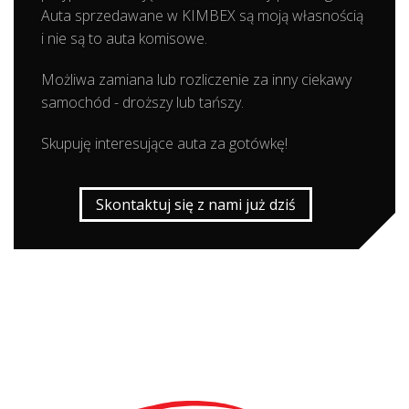
Auta sprzedawane w KIMBEX są moją własnością
i nie są to auta komisowe.
Możliwa zamiana lub rozliczenie za inny ciekawy
samochód - droższy lub tańszy.
Skupuję interesujące auta za gotówkę!
Skontaktuj się z nami już dziś