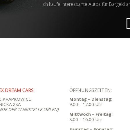
Ich kaufe interessante Autos für Bargeld an
EX DREAM CARS
ÖFFNUNGSZEITEN:
0 KRAPKOWICE
Montag – Dienstag:
ICKA 28A
9.00 – 17.00 Uhr
NDE DER TANKSTELLE ORLEN)
Mittwoch – Freitag:
8.00 – 16.00 Uhr
Samstag – Sonntag: