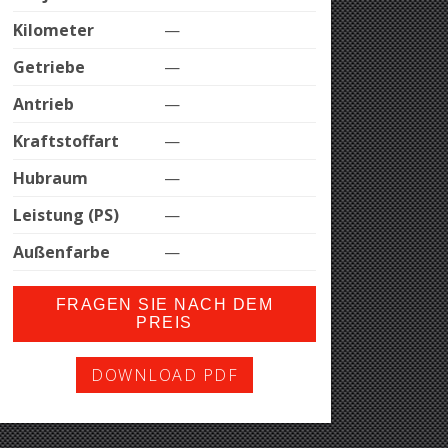
Kilometer
—
Getriebe
—
Antrieb
—
Kraftstoffart
—
Hubraum
—
Leistung (PS)
—
Außenfarbe
—
FRAGEN SIE NACH DEM
PREIS
DOWNLOAD PDF