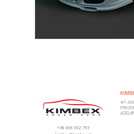
KIMB
47-30
PRUDN
(GELÄ
+48 606 502 793