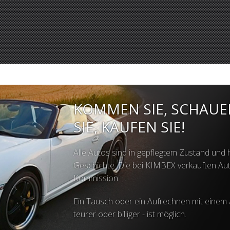
KOMMEN SIE, SCHAUE
SIE, KAUFEN SIE!
Alle Autos sind in gepflegtem Zustand un
Geschichte. Die bei KIMBEX verkauften Aut
Kommission.
Ein Tausch oder ein Aufrechnen mit einem 
teurer oder billiger - ist möglich.